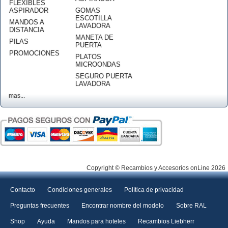
FLEXIBLES
ASPIRADOR
GOMAS
ESCOTILLA
MANDOS A
LAVADORA
DISTANCIA
MANETA DE
PILAS
PUERTA
PROMOCIONES
PLATOS
MICROONDAS
SEGURO PUERTA
LAVADORA
mas...
Copyright © Recambios y Accesorios onLine 2026
Contacto
Condiciones generales
Política de privacidad
Preguntas frecuentes
Encontrar nombre del modelo
Sobre RAL
Shop
Ayuda
Mandos para hoteles
Recambios Liebherr