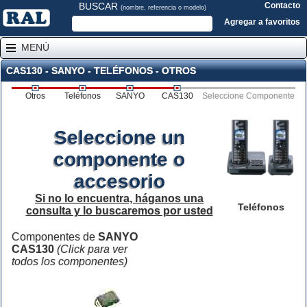
BUSCAR
Contacto
(nombre, referencia o modelo)
Agregar a favoritos
MENÚ
CAS130 - SANYO - TELÉFONOS - OTROS
Otros
Teléfonos
SANYO
CAS130
Seleccione Componente
Seleccione un
componente o
accesorio
Si no lo encuentra, háganos una
Teléfonos
consulta y lo buscaremos por usted
Componentes de
SANYO
CAS130
(Click para ver
todos los componentes)