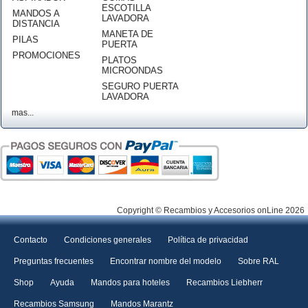
ESCOTILLA
MANDOS A
LAVADORA
DISTANCIA
MANETA DE
PILAS
PUERTA
PROMOCIONES
PLATOS
MICROONDAS
SEGURO PUERTA
LAVADORA
mas...
Copyright © Recambios y Accesorios onLine 2026
Contacto
Condiciones generales
Política de privacidad
Preguntas frecuentes
Encontrar nombre del modelo
Sobre RAL
Shop
Ayuda
Mandos para hoteles
Recambios Liebherr
Recambios Samsung
Mandos Marantz