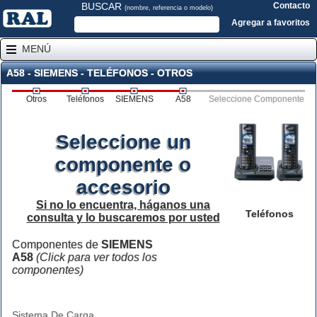
BUSCAR
Contacto
(nombre, referencia o modelo)
Agregar a favoritos
MENÚ
A58 - SIEMENS - TELÉFONOS - OTROS
Otros
Teléfonos
SIEMENS
A58
Seleccione Componente
Seleccione un
componente o
accesorio
Si no lo encuentra, háganos una
Teléfonos
consulta y lo buscaremos por usted
Componentes de
SIEMENS
A58
(Click para ver todos los
componentes)
Sistema De Carga