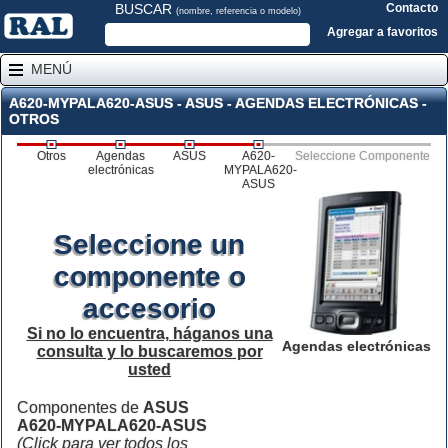
BUSCAR
Contacto
(nombre, referencia o modelo)
Agregar a favoritos
MENÚ
A620-MYPALA620-ASUS - ASUS - AGENDAS ELECTRÓNICAS -
OTROS
Otros
Agendas
ASUS
A620-
Seleccione Componente
electrónicas
MYPALA620-
ASUS
Seleccione un
componente o
accesorio
Si no lo encuentra, háganos una
Agendas electrónicas
consulta y lo buscaremos por
usted
Componentes de
ASUS
A620-MYPALA620-ASUS
(Click para ver todos los