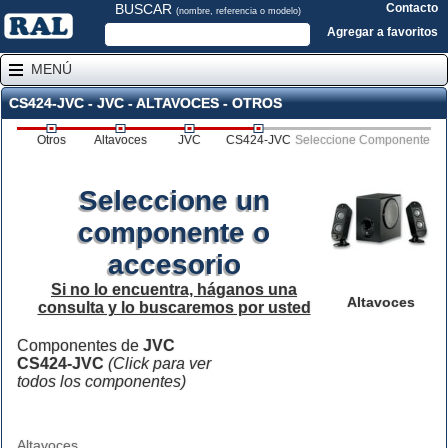
BUSCAR
Contacto
(nombre, referencia o modelo)
Agregar a favoritos
MENÚ
CS424-JVC - JVC - ALTAVOCES - OTROS
Otros
Altavoces
JVC
CS424-JVC
Seleccione Componente
Seleccione un
componente o
accesorio
Si no lo encuentra, háganos una
Altavoces
consulta y lo buscaremos por usted
Componentes de
JVC
CS424-JVC
(Click para ver
todos los componentes)
Altavoces