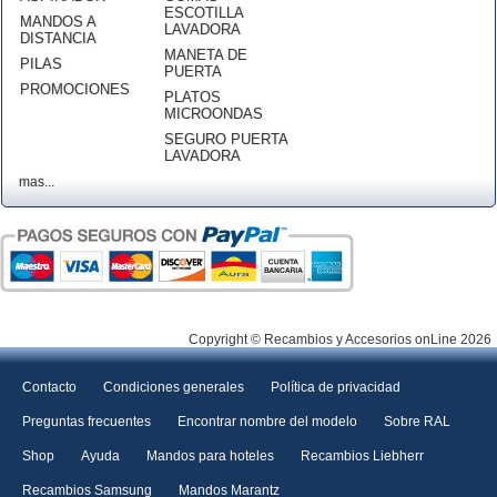
ESCOTILLA
MANDOS A
LAVADORA
DISTANCIA
MANETA DE
PILAS
PUERTA
PROMOCIONES
PLATOS
MICROONDAS
SEGURO PUERTA
LAVADORA
mas...
Copyright © Recambios y Accesorios onLine 2026
Contacto
Condiciones generales
Política de privacidad
Preguntas frecuentes
Encontrar nombre del modelo
Sobre RAL
Shop
Ayuda
Mandos para hoteles
Recambios Liebherr
Recambios Samsung
Mandos Marantz