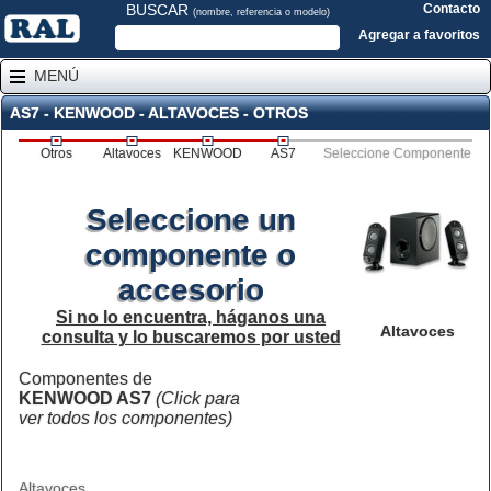
BUSCAR
Contacto
(nombre, referencia o modelo)
Agregar a favoritos
MENÚ
AS7 - KENWOOD - ALTAVOCES - OTROS
Otros
Altavoces
KENWOOD
AS7
Seleccione Componente
Seleccione un
componente o
accesorio
Si no lo encuentra, háganos una
Altavoces
consulta y lo buscaremos por usted
Componentes de
KENWOOD AS7
(Click para
ver todos los componentes)
Altavoces