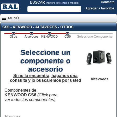
BUSCAR
Contacto
(nombre, referencia o modelo)
Agregar a favoritos
MENÚ
CS6 - KENWOOD - ALTAVOCES - OTROS
Otros
Altavoces
KENWOOD
CS6
Seleccione Componente
Seleccione un
componente o
accesorio
Si no lo encuentra, háganos una
Altavoces
consulta y lo buscaremos por usted
Componentes de
KENWOOD CS6
(Click para
ver todos los componentes)
Altavoces