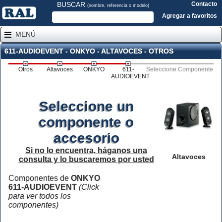
BUSCAR
Contacto
(nombre, referencia o modelo)
Agregar a favoritos
MENÚ
611-AUDIOEVENT - ONKYO - ALTAVOCES - OTROS
Otros
Altavoces
ONKYO
611-
Seleccione Componente
AUDIOEVENT
Seleccione un
componente o
accesorio
Si no lo encuentra, háganos una
Altavoces
consulta y lo buscaremos por usted
Componentes de
ONKYO
611-AUDIOEVENT
(Click
para ver todos los
componentes)