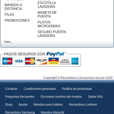
ESCOTILLA
MANDOS A
LAVADORA
DISTANCIA
MANETA DE
PILAS
PUERTA
PROMOCIONES
PLATOS
MICROONDAS
SEGURO PUERTA
LAVADORA
mas...
Copyright © Recambios y Accesorios onLine 2026
Contacto
Condiciones generales
Política de privacidad
Preguntas frecuentes
Encontrar nombre del modelo
Sobre RAL
Shop
Ayuda
Mandos para hoteles
Recambios Liebherr
Recambios Samsung
Mandos Marantz