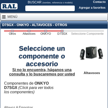
BUSCAR
Contacto
(nombre, referencia o modelo)
Agregar a favoritos
MENÚ
D7SGX - ONKYO - ALTAVOCES - OTROS
Otros
Altavoces
ONKYO
D7SGX
Seleccione Componente
Seleccione un
componente o
accesorio
Si no lo encuentra, háganos una
Altavoces
consulta y lo buscaremos por usted
Componentes de
ONKYO
D7SGX
(Click para ver todos
los componentes)
Altavoz A Empotrar