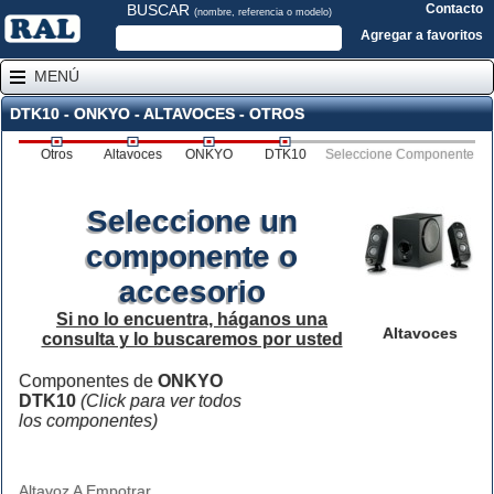
BUSCAR
Contacto
(nombre, referencia o modelo)
Agregar a favoritos
MENÚ
DTK10 - ONKYO - ALTAVOCES - OTROS
Otros
Altavoces
ONKYO
DTK10
Seleccione Componente
Seleccione un
componente o
accesorio
Si no lo encuentra, háganos una
Altavoces
consulta y lo buscaremos por usted
Componentes de
ONKYO
DTK10
(Click para ver todos
los componentes)
Altavoz A Empotrar