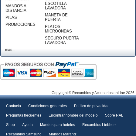
ESCOTILLA
MANDOS A
LAVADORA
DISTANCIA
MANETA DE
PILAS
PUERTA
PROMOCIONES
PLATOS
MICROONDAS
SEGURO PUERTA
LAVADORA
mas...
Copyright © Recambios y Accesorios onLine 2026
Contacto
Condiciones generales
Política de privacidad
Preguntas frecuentes
Encontrar nombre del modelo
Sobre RAL
Shop
Ayuda
Mandos para hoteles
Recambios Liebherr
Recambios Samsung
Mandos Marantz