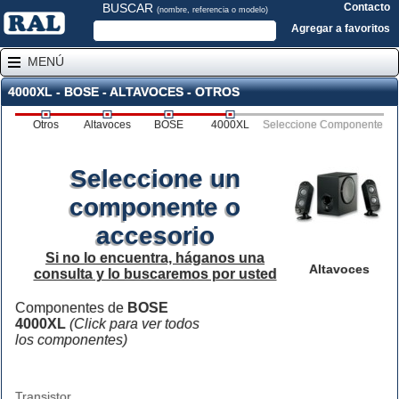
BUSCAR
Contacto
(nombre, referencia o modelo)
Agregar a favoritos
MENÚ
4000XL - BOSE - ALTAVOCES - OTROS
Otros
Altavoces
BOSE
4000XL
Seleccione Componente
Seleccione un
componente o
accesorio
Si no lo encuentra, háganos una
Altavoces
consulta y lo buscaremos por usted
Componentes de
BOSE
4000XL
(Click para ver todos
los componentes)
Transistor