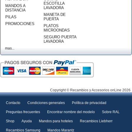
ESCOTILLA
MANDOS A
LAVADORA
DISTANCIA
MANETA DE
PILAS
PUERTA
PROMOCIONES
PLATOS
MICROONDAS
SEGURO PUERTA
LAVADORA
mas...
Copyright © Recambios y Accesorios onLine 2026
Contacto
Condiciones generales
Política de privacidad
Preguntas frecuentes
Encontrar nombre del modelo
Sobre RAL
Shop
Ayuda
Mandos para hoteles
Recambios Liebherr
Recambios Samsung
Mandos Marantz