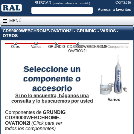
BUSCAR
Contacto
(nombre, referencia o modelo)
Agregar a favoritos
MENÚ
CDS9000WEBCHROME-OVATION2I - GRUNDIG - VARIOS -
OTROS
Otros
Varios
GRUNDIG
CDS9000WEBCHROME-
Seleccione Componente
OVATION2I
Seleccione un
componente o
accesorio
Si no lo encuentra, háganos una
Varios
consulta y lo buscaremos por usted
Componentes de
GRUNDIG
CDS9000WEBCHROME-
OVATION2I
(Click para ver
todos los componentes)