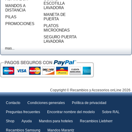
ESCOTILLA
MANDOS A
LAVADORA
DISTANCIA
MANETA DE
PILAS
PUERTA
PROMOCIONES
PLATOS
MICROONDAS
SEGURO PUERTA
LAVADORA
mas...
Copyright © Recambios y Accesorios onLine 2026
Contacto
Condiciones generales
Política de privacidad
Preguntas frecuentes
Encontrar nombre del modelo
Sobre RAL
Shop
Ayuda
Mandos para hoteles
Recambios Liebherr
Recambios Samsung
Mandos Marantz