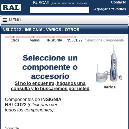
BUSCAR
Contacto
(nombre, referencia o modelo)
Agregar a favoritos
MENÚ
NSLCD22 - INSIGNIA - VARIOS - OTROS
Otros
Varios
INSIGNIA
NSLCD22
Seleccione Componente
Seleccione un
componente o
accesorio
Si no lo encuentra, háganos una
Varios
consulta y lo buscaremos por usted
Componentes de
INSIGNIA
NSLCD22
(Click para ver
todos los componentes)
Soporte