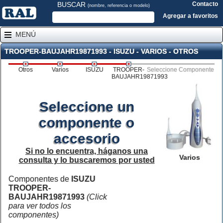
BUSCAR
Contacto
(nombre, referencia o modelo)
Agregar a favoritos
MENÚ
TROOPER-BAUJAHR19871993 - ISUZU - VARIOS - OTROS
Otros
Varios
ISUZU
TROOPER-
Seleccione Componente
BAUJAHR19871993
Seleccione un
componente o
accesorio
Si no lo encuentra, háganos una
Varios
consulta y lo buscaremos por usted
Componentes de
ISUZU
TROOPER-
BAUJAHR19871993
(Click
para ver todos los
componentes)