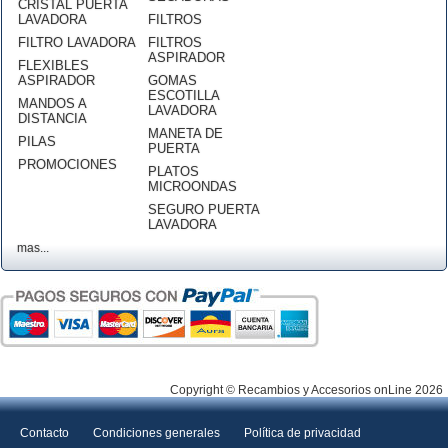
CRISTAL PUERTA
LAVADORA
FILTROS
FILTRO LAVADORA
FILTROS
ASPIRADOR
FLEXIBLES
ASPIRADOR
GOMAS
ESCOTILLA
MANDOS A
LAVADORA
DISTANCIA
MANETA DE
PILAS
PUERTA
PROMOCIONES
PLATOS
MICROONDAS
SEGURO PUERTA
LAVADORA
mas...
Copyright © Recambios y Accesorios onLine 2026
Contacto
Condiciones generales
Política de privacidad