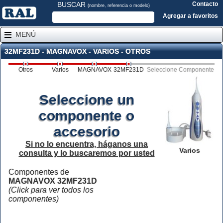
BUSCAR
Contacto
(nombre, referencia o modelo)
Agregar a favoritos
MENÚ
32MF231D - MAGNAVOX - VARIOS - OTROS
Otros
Varios
MAGNAVOX
32MF231D
Seleccione Componente
Seleccione un
componente o
accesorio
Si no lo encuentra, háganos una
Varios
consulta y lo buscaremos por usted
Componentes de
MAGNAVOX 32MF231D
(Click para ver todos los
componentes)