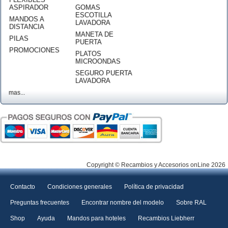
ASPIRADOR
GOMAS
ESCOTILLA
MANDOS A
LAVADORA
DISTANCIA
MANETA DE
PILAS
PUERTA
PROMOCIONES
PLATOS
MICROONDAS
SEGURO PUERTA
LAVADORA
mas...
Copyright © Recambios y Accesorios onLine 2026
Contacto
Condiciones generales
Política de privacidad
Preguntas frecuentes
Encontrar nombre del modelo
Sobre RAL
Shop
Ayuda
Mandos para hoteles
Recambios Liebherr