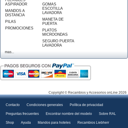
ASPIRADOR
GOMAS
ESCOTILLA
MANDOS A
LAVADORA
DISTANCIA
MANETA DE
PILAS
PUERTA
PROMOCIONES
PLATOS
MICROONDAS
SEGURO PUERTA
LAVADORA
mas...
Copyright © Recambios y Accesorios onLine 2026
Contacto
Condiciones generales
Política de privacidad
Preguntas frecuentes
Encontrar nombre del modelo
Sobre RAL
Shop
Ayuda
Mandos para hoteles
Recambios Liebherr