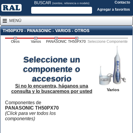
BUSCAR
Contacto
(nombre, referencia o modelo)
Agregar a favoritos
MENÚ
TH50PX70 - PANASONIC - VARIOS - OTROS
Otros
Varios
PANASONIC
TH50PX70
Seleccione Componente
Seleccione un
componente o
accesorio
Si no lo encuentra, háganos una
Varios
consulta y lo buscaremos por usted
Componentes de
PANASONIC TH50PX70
(Click para ver todos los
componentes)