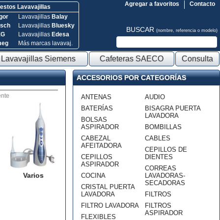
Agregar a favoritos
Contacto
stos Lavavajillas
gor
Lavavajillas
Balay
sch
Lavavajillas
Bluesky
BUSCAR
(nombre, referencia o modelo)
EG
Lavavajillas
Edesa
meg
Más marcas lavavaj.
Lavavajillas Siemens
Cafeteras SAECO
Consulta
ACCESORIOS POR CATEGORÍAS
nte
ANTENAS
AUDIO
BATERÍAS
BISAGRA PUERTA
LAVADORA
BOLSAS
ASPIRADOR
BOMBILLAS
CABEZAL
CABLES
AFEITADORA
CEPILLOS DE
CEPILLOS
DIENTES
ASPIRADOR
CORREAS
Varios
COCINA
LAVADORAS-
SECADORAS
CRISTAL PUERTA
LAVADORA
FILTROS
FILTRO LAVADORA
FILTROS
ASPIRADOR
FLEXIBLES