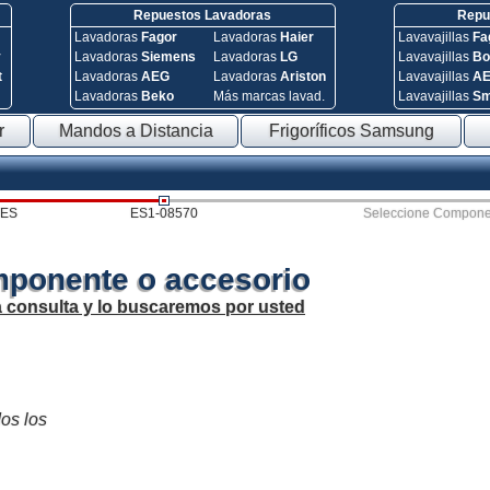
Repuestos Lavadoras
Repue
Lavadoras
Fagor
Lavadoras
Haier
Lavavajillas
Fa
y
Lavadoras
Siemens
Lavadoras
LG
Lavavajillas
Bo
t
Lavadoras
AEG
Lavadoras
Ariston
Lavavajillas
A
Lavadoras
Beko
Más marcas lavad.
Lavavajillas
S
r
Mandos a Distancia
Frigoríficos Samsung
ES
ES1-08570
Seleccione Compone
mponente o accesorio
a consulta y lo buscaremos por usted
dos los