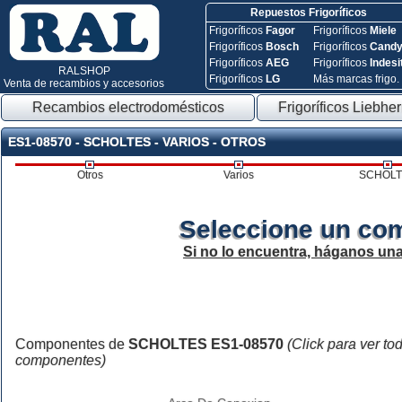
Repuestos Frigoríficos
Frigoríficos
Fagor
Frigoríficos
Miele
Frigoríficos
Bosch
Frigoríficos
Cand
Frigoríficos
AEG
Frigoríficos
Indesi
RALSHOP
Frigoríficos
LG
Más marcas frigo.
Venta de recambios y accesorios
Recambios electrodomésticos
Frigoríficos Liebher
ES1-08570 - SCHOLTES - VARIOS - OTROS
Otros
Varios
SCHOLT
Seleccione un co
Si no lo encuentra, háganos un
Componentes de
SCHOLTES ES1-08570
(Click para ver to
componentes)