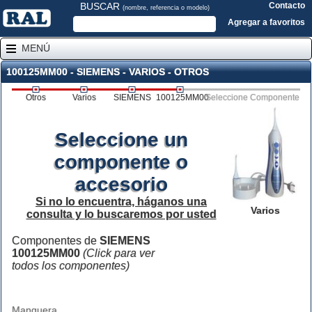
BUSCAR
Contacto
(nombre, referencia o modelo)
Agregar a favoritos
MENÚ
100125MM00 - SIEMENS - VARIOS - OTROS
Otros
Varios
SIEMENS
100125MM00
Seleccione Componente
Seleccione un
componente o
accesorio
Si no lo encuentra, háganos una
Varios
consulta y lo buscaremos por usted
Componentes de
SIEMENS
100125MM00
(Click para ver
todos los componentes)
Manguera