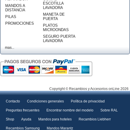
ESCOTILLA
MANDOS A
LAVADORA
DISTANCIA
MANETA DE
PILAS
PUERTA
PROMOCIONES
PLATOS
MICROONDAS
SEGURO PUERTA
LAVADORA
mas...
Copyright © Recambios y Accesorios onLine 2026
Contacto
Condiciones generales
Política de privacidad
Preguntas frecuentes
Encontrar nombre del modelo
Sobre RAL
Shop
Ayuda
Mandos para hoteles
Recambios Liebherr
Recambios Samsung
Mandos Marantz