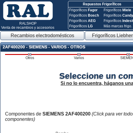
Repuestos Frigoríficos
Frigoríficos
Fagor
Frigoríficos
Miele
Frigoríficos
Bosch
Frigoríficos
Cand
Frigoríficos
AEG
Frigoríficos
Indesi
RALSHOP
Frigoríficos
LG
Más marcas frigo.
Venta de recambios y accesorios
Recambios electrodomésticos
Frigoríficos Liebher
2AF400200 - SIEMENS - VARIOS - OTROS
Otros
Varios
SIEME
Seleccione un co
Si no lo encuentra, háganos un
Componentes de
SIEMENS 2AF400200
(Click para ver todo
componentes)