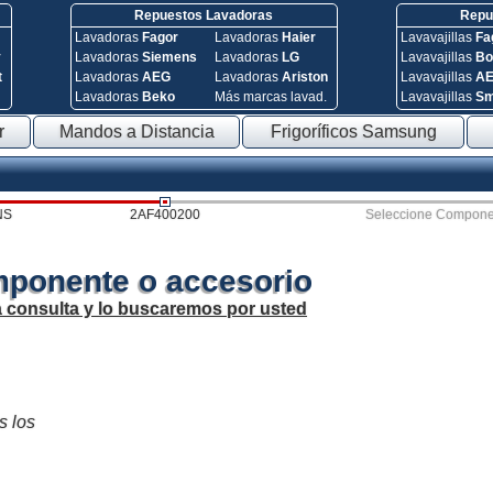
Repuestos Lavadoras
Repue
Lavadoras
Fagor
Lavadoras
Haier
Lavavajillas
Fa
y
Lavadoras
Siemens
Lavadoras
LG
Lavavajillas
Bo
t
Lavadoras
AEG
Lavadoras
Ariston
Lavavajillas
A
Lavadoras
Beko
Más marcas lavad.
Lavavajillas
S
r
Mandos a Distancia
Frigoríficos Samsung
NS
2AF400200
Seleccione Compone
mponente o accesorio
a consulta y lo buscaremos por usted
s los