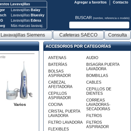
Agregar a favoritos
Contacto
stos Lavavajillas
gor
Lavavajillas
Balay
sch
Lavavajillas
Bluesky
BUSCAR
(nombre, referencia o modelo)
EG
Lavavajillas
Edesa
meg
Más marcas lavavaj.
Lavavajillas Siemens
Cafeteras SAECO
Consulta
ACCESORIOS POR CATEGORÍAS
nte
ANTENAS
AUDIO
BATERÍAS
BISAGRA PUERTA
LAVADORA
BOLSAS
ASPIRADOR
BOMBILLAS
CABEZAL
CABLES
AFEITADORA
CEPILLOS DE
CEPILLOS
DIENTES
ASPIRADOR
CORREAS
Varios
COCINA
LAVADORAS-
SECADORAS
CRISTAL PUERTA
LAVADORA
FILTROS
FILTRO LAVADORA
FILTROS
ASPIRADOR
FLEXIBLES