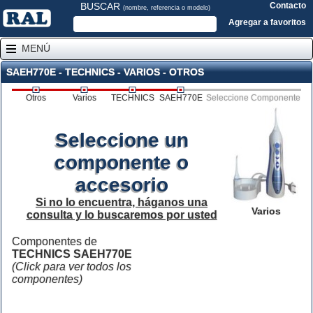
BUSCAR
Contacto
(nombre, referencia o modelo)
Agregar a favoritos
MENÚ
SAEH770E - TECHNICS - VARIOS - OTROS
Otros
Varios
TECHNICS
SAEH770E
Seleccione Componente
Seleccione un
componente o
accesorio
Si no lo encuentra, háganos una
Varios
consulta y lo buscaremos por usted
Componentes de
TECHNICS SAEH770E
(Click para ver todos los
componentes)