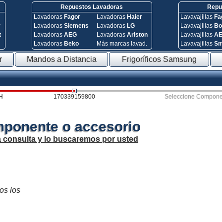
Repuestos Lavadoras
Repue
Lavadoras
Fagor
Lavadoras
Haier
Lavavajillas
Fa
y
Lavadoras
Siemens
Lavadoras
LG
Lavavajillas
Bo
t
Lavadoras
AEG
Lavadoras
Ariston
Lavavajillas
A
Lavadoras
Beko
Más marcas lavad.
Lavavajillas
S
r
Mandos a Distancia
Frigoríficos Samsung
H
170339159800
Seleccione Compone
mponente o accesorio
a consulta y lo buscaremos por usted
os los