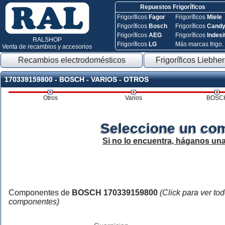
Repuestos Frigoríficos
Frigoríficos
Fagor
Frigoríficos
Miele
Frigoríficos
Bosch
Frigoríficos
Cand
Frigoríficos
AEG
Frigoríficos
Indesi
RALSHOP
Frigoríficos
LG
Más marcas frigo.
Venta de recambios y accesorios
Recambios electrodomésticos
Frigoríficos Liebher
170339159800 - BOSCH - VARIOS - OTROS
Otros
Varios
BOSC
Seleccione un co
Si no lo encuentra, háganos un
Componentes de
BOSCH 170339159800
(Click para ver tod
componentes)