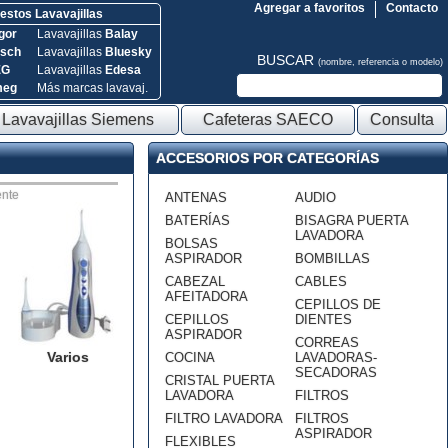
Agregar a favoritos
Contacto
stos Lavavajillas
gor
Lavavajillas
Balay
sch
Lavavajillas
Bluesky
BUSCAR
(nombre, referencia o modelo)
EG
Lavavajillas
Edesa
meg
Más marcas lavavaj.
Lavavajillas Siemens
Cafeteras SAECO
Consulta
ACCESORIOS POR CATEGORÍAS
nte
ANTENAS
AUDIO
BATERÍAS
BISAGRA PUERTA
LAVADORA
BOLSAS
ASPIRADOR
BOMBILLAS
CABEZAL
CABLES
AFEITADORA
CEPILLOS DE
CEPILLOS
DIENTES
ASPIRADOR
CORREAS
Varios
COCINA
LAVADORAS-
SECADORAS
CRISTAL PUERTA
LAVADORA
FILTROS
FILTRO LAVADORA
FILTROS
ASPIRADOR
FLEXIBLES