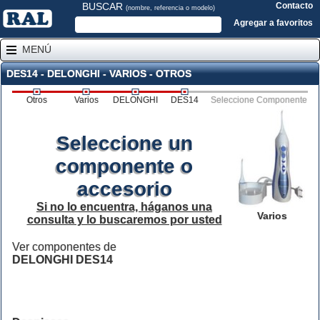
BUSCAR
Contacto
(nombre, referencia o modelo)
Agregar a favoritos
MENÚ
DES14 - DELONGHI - VARIOS - OTROS
Otros
Varios
DELONGHI
DES14
Seleccione Componente
Seleccione un
componente o
accesorio
Si no lo encuentra, háganos una
Varios
consulta y lo buscaremos por usted
Ver componentes de
DELONGHI DES14