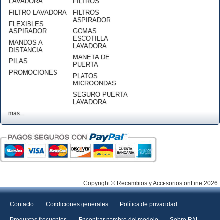
LAVADORA
FILTROS
FILTRO LAVADORA
FILTROS
ASPIRADOR
FLEXIBLES
ASPIRADOR
GOMAS
ESCOTILLA
MANDOS A
LAVADORA
DISTANCIA
MANETA DE
PILAS
PUERTA
PROMOCIONES
PLATOS
MICROONDAS
SEGURO PUERTA
LAVADORA
mas...
Copyright © Recambios y Accesorios onLine 2026
Contacto
Condiciones generales
Política de privacidad
Preguntas frecuentes
Encontrar nombre del modelo
Sobre RAL