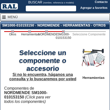
BUSCAR
Contacto
(nombre, referencia o modelo)
Agregar a favoritos
MENÚ
SM1000-010153150 - NORDMENDE - HERRAMIENTAS - OTROS
Otros
Herramientas
NORDMENDE
SM1000-
Seleccione Componente
010153150
Seleccione un
componente o
accesorio
Si no lo encuentra, háganos una
Herramientas
consulta y lo buscaremos por usted
Componentes de
NORDMENDE SM1000-
010153150
(Click para ver
todos los componentes)