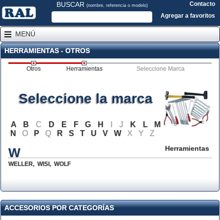
BUSCAR
Contacto
(nombre, referencia o modelo)
Agregar a favoritos
MENÚ
HERRAMIENTAS - OTROS
Otros
Herramientas
Seleccione Marca
Seleccione la marca
A
B
C
D
E
F
G
H
I
J
K
L
M
N
O
P
Q
R
S
T
U
V
W
X
Y
Z
Herramientas
W
WELLER
,
WISI
,
WOLF
ACCESORIOS POR CATEGORÍAS