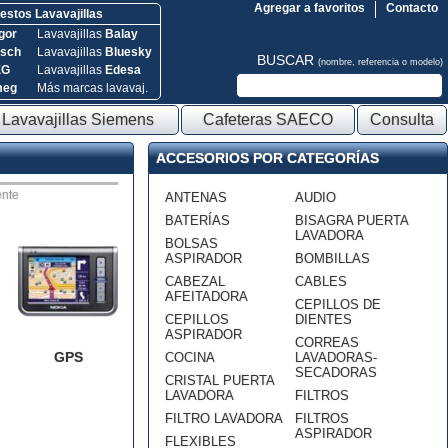
Agregar a favoritos
Contacto
stos Lavavajillas
gor
Lavavajillas
Balay
sch
Lavavajillas
Bluesky
BUSCAR
(nombre, referencia o modelo)
EG
Lavavajillas
Edesa
meg
Más marcas lavavaj.
Lavavajillas Siemens
Cafeteras SAECO
Consulta
ACCESORIOS POR CATEGORÍAS
nte
ANTENAS
AUDIO
BATERÍAS
BISAGRA PUERTA
LAVADORA
BOLSAS
ASPIRADOR
BOMBILLAS
CABEZAL
CABLES
AFEITADORA
CEPILLOS DE
CEPILLOS
DIENTES
ASPIRADOR
CORREAS
GPS
COCINA
LAVADORAS-
SECADORAS
CRISTAL PUERTA
LAVADORA
FILTROS
FILTRO LAVADORA
FILTROS
ASPIRADOR
FLEXIBLES