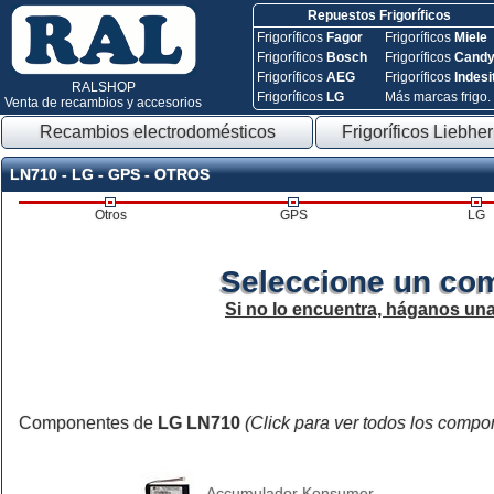
Repuestos Frigoríficos
Frigoríficos
Fagor
Frigoríficos
Miele
Frigoríficos
Bosch
Frigoríficos
Cand
Frigoríficos
AEG
Frigoríficos
Indesi
RALSHOP
Frigoríficos
LG
Más marcas frigo.
Venta de recambios y accesorios
Recambios electrodomésticos
Frigoríficos Liebher
LN710 - LG - GPS - OTROS
Otros
GPS
LG
Seleccione un co
Si no lo encuentra, háganos un
Componentes de
LG LN710
(Click para ver todos los compo
Accumulador Konsumer