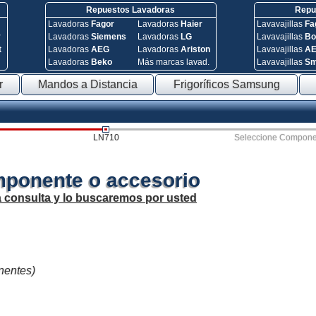
Repuestos Lavadoras
Repue
Lavadoras
Fagor
Lavadoras
Haier
Lavavajillas
Fa
y
Lavadoras
Siemens
Lavadoras
LG
Lavavajillas
Bo
t
Lavadoras
AEG
Lavadoras
Ariston
Lavavajillas
A
Lavadoras
Beko
Más marcas lavad.
Lavavajillas
S
r
Mandos a Distancia
Frigoríficos Samsung
LN710
Seleccione Compone
mponente o accesorio
a consulta y lo buscaremos por usted
nentes)