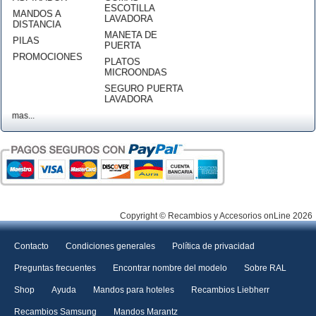
ESCOTILLA
MANDOS A
LAVADORA
DISTANCIA
MANETA DE
PILAS
PUERTA
PROMOCIONES
PLATOS
MICROONDAS
SEGURO PUERTA
LAVADORA
mas...
Copyright © Recambios y Accesorios onLine 2026
Contacto
Condiciones generales
Política de privacidad
Preguntas frecuentes
Encontrar nombre del modelo
Sobre RAL
Shop
Ayuda
Mandos para hoteles
Recambios Liebherr
Recambios Samsung
Mandos Marantz