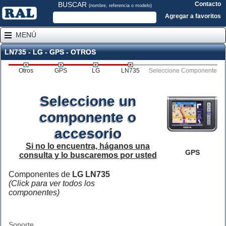
BUSCAR
Contacto
(nombre, referencia o modelo)
Agregar a favoritos
MENÚ
LN735 - LG - GPS - OTROS
Otros
GPS
LG
LN735
Seleccione Componente
Seleccione un
componente o
accesorio
Si no lo encuentra, háganos una
GPS
consulta y lo buscaremos por usted
Componentes de
LG LN735
(Click para ver todos los
componentes)
Soporte