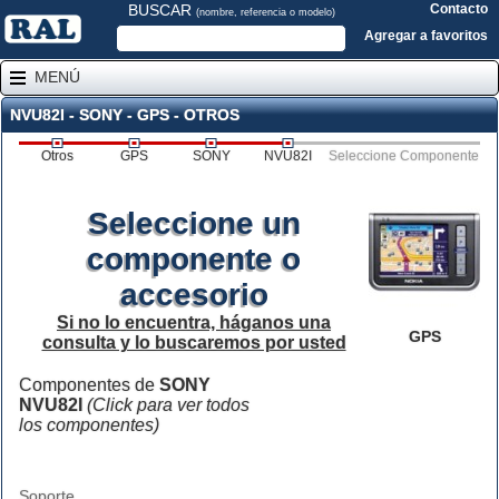
BUSCAR
Contacto
(nombre, referencia o modelo)
Agregar a favoritos
MENÚ
NVU82I - SONY - GPS - OTROS
Otros
GPS
SONY
NVU82I
Seleccione Componente
Seleccione un
componente o
accesorio
Si no lo encuentra, háganos una
GPS
consulta y lo buscaremos por usted
Componentes de
SONY
NVU82I
(Click para ver todos
los componentes)
Soporte