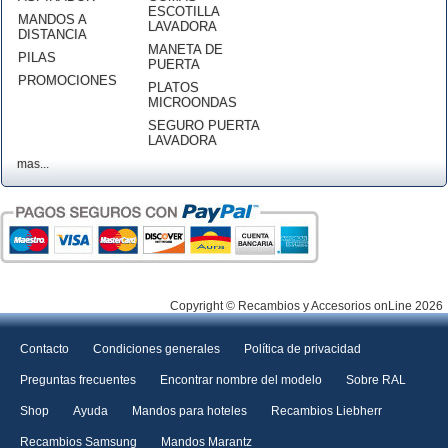
ESCOTILLA
MANDOS A
LAVADORA
DISTANCIA
MANETA DE
PILAS
PUERTA
PROMOCIONES
PLATOS
MICROONDAS
SEGURO PUERTA
LAVADORA
mas...
Copyright © Recambios y Accesorios onLine 2026
Contacto
Condiciones generales
Política de privacidad
Preguntas frecuentes
Encontrar nombre del modelo
Sobre RAL
Shop
Ayuda
Mandos para hoteles
Recambios Liebherr
Recambios Samsung
Mandos Marantz