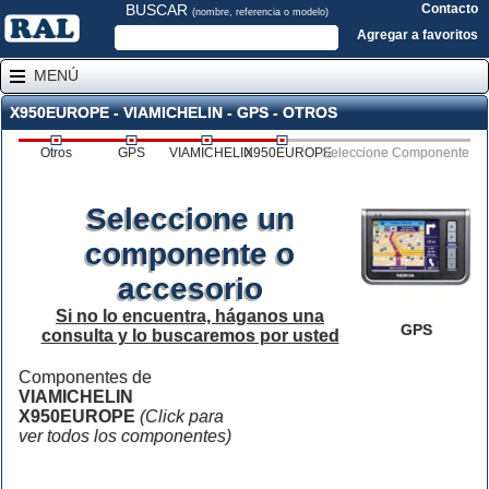
BUSCAR
Contacto
(nombre, referencia o modelo)
Agregar a favoritos
MENÚ
X950EUROPE - VIAMICHELIN - GPS - OTROS
Otros
GPS
VIAMICHELIN
X950EUROPE
Seleccione Componente
Seleccione un
componente o
accesorio
Si no lo encuentra, háganos una
GPS
consulta y lo buscaremos por usted
Componentes de
VIAMICHELIN
X950EUROPE
(Click para
ver todos los componentes)