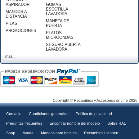
ASPIRADOR
GOMAS
ESCOTILLA
MANDOS A
LAVADORA
DISTANCIA
MANETA DE
PILAS
PUERTA
PROMOCIONES
PLATOS
MICROONDAS
SEGURO PUERTA
LAVADORA
mas...
Copyright © Recambios y Accesorios onLine 2026
Contacto
Condiciones generales
Política de privacidad
Preguntas frecuentes
Encontrar nombre del modelo
Sobre RAL
Shop
Ayuda
Mandos para hoteles
Recambios Liebherr