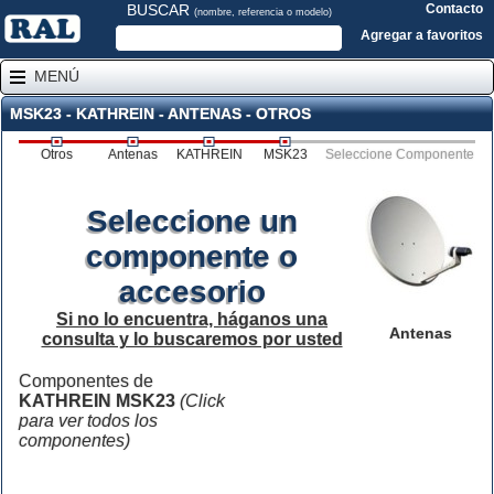
BUSCAR
Contacto
(nombre, referencia o modelo)
Agregar a favoritos
MENÚ
MSK23 - KATHREIN - ANTENAS - OTROS
Otros
Antenas
KATHREIN
MSK23
Seleccione Componente
Seleccione un
componente o
accesorio
Si no lo encuentra, háganos una
Antenas
consulta y lo buscaremos por usted
Componentes de
KATHREIN MSK23
(Click
para ver todos los
componentes)