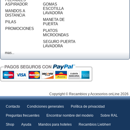
ASPIRADOR
GOMAS
ESCOTILLA
MANDOS A
LAVADORA
DISTANCIA
MANETA DE
PILAS
PUERTA
PROMOCIONES
PLATOS
MICROONDAS
SEGURO PUERTA
LAVADORA
mas...
Copyright © Recambios y Accesorios onLine 2026
Contacto
Condiciones generales
Política de privacidad
Preguntas frecuentes
Encontrar nombre del modelo
Sobre RAL
Shop
Ayuda
Mandos para hoteles
Recambios Liebherr