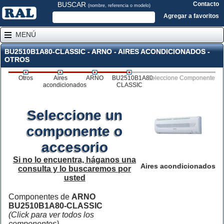
BUSCAR
Contacto
(nombre, referencia o modelo)
Agregar a favoritos
MENÚ
BU2510B1A80-CLASSIC - ARNO - AIRES ACONDICIONADOS -
OTROS
Otros
Aires
ARNO
BU2510B1A80-
Seleccione Componente
acondicionados
CLASSIC
Seleccione un
componente o
accesorio
Si no lo encuentra, háganos una
Aires acondicionados
consulta y lo buscaremos por
usted
Componentes de
ARNO
BU2510B1A80-CLASSIC
(Click para ver todos los
componentes)