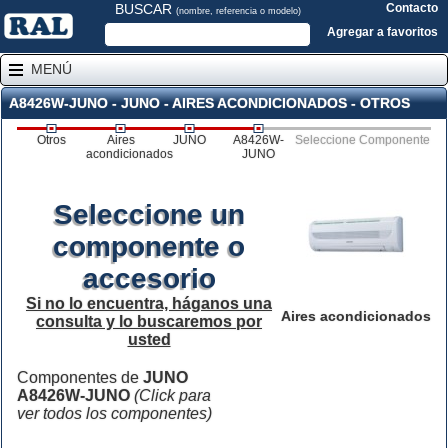
BUSCAR
Contacto
(nombre, referencia o modelo)
Agregar a favoritos
MENÚ
A8426W-JUNO - JUNO - AIRES ACONDICIONADOS - OTROS
Otros
Aires
JUNO
A8426W-
Seleccione Componente
acondicionados
JUNO
Seleccione un
componente o
accesorio
Si no lo encuentra, háganos una
Aires acondicionados
consulta y lo buscaremos por
usted
Componentes de
JUNO
A8426W-JUNO
(Click para
ver todos los componentes)