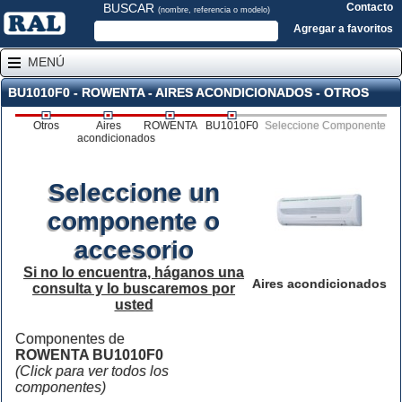
BUSCAR
Contacto
(nombre, referencia o modelo)
Agregar a favoritos
MENÚ
BU1010F0 - ROWENTA - AIRES ACONDICIONADOS - OTROS
Otros
Aires
ROWENTA
BU1010F0
Seleccione Componente
acondicionados
Seleccione un
componente o
accesorio
Si no lo encuentra, háganos una
Aires acondicionados
consulta y lo buscaremos por
usted
Componentes de
ROWENTA BU1010F0
(Click para ver todos los
componentes)