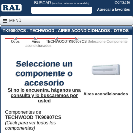
BUSCAR
Contacto
(nombre, referencia o modelo)
Agregar a favoritos
MENÚ
TK90907CS - TECHWOOD - AIRES ACONDICIONADOS - OTROS
Otros
Aires
TECHWOOD
TK90907CS
Seleccione Componente
acondicionados
Seleccione un
componente o
accesorio
Si no lo encuentra, háganos una
Aires acondicionados
consulta y lo buscaremos por
usted
Componentes de
TECHWOOD TK90907CS
(Click para ver todos los
componentes)