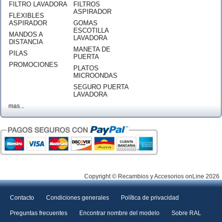
FILTRO LAVADORA
FILTROS
ASPIRADOR
FLEXIBLES
ASPIRADOR
GOMAS
ESCOTILLA
MANDOS A
LAVADORA
DISTANCIA
MANETA DE
PILAS
PUERTA
PROMOCIONES
PLATOS
MICROONDAS
SEGURO PUERTA
LAVADORA
mas...
Copyright © Recambios y Accesorios onLine 2026
Contacto
Condiciones generales
Política de privacidad
Preguntas frecuentes
Encontrar nombre del modelo
Sobre RAL