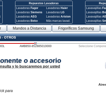
Repuestos Lavadoras
Repue
Lavadoras
Fagor
Lavadoras
Haier
Lavavajillas
Fa
y
Lavadoras
Siemens
Lavadoras
LG
Lavavajillas
Bo
t
Lavadoras
AEG
Lavadoras
Ariston
Lavavajillas
A
Lavadoras
Beko
Más marcas lavad.
Lavavajillas
S
r
Mandos a Distancia
Frigoríficos Samsung
S - OTROS
OOL
AMB850-852885010000
Seleccione Compone
onente o accesorio
onsulta y lo buscaremos por usted
Aire
ick para