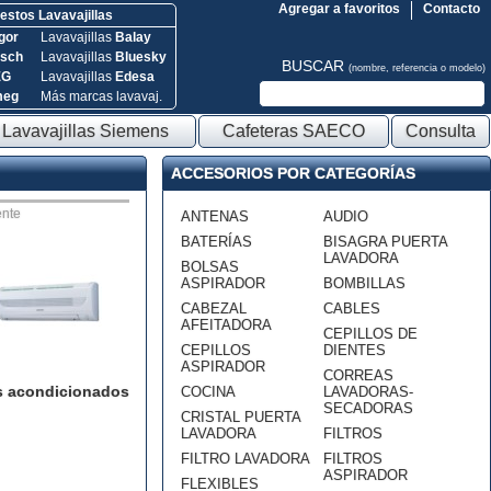
Agregar a favoritos
Contacto
stos Lavavajillas
gor
Lavavajillas
Balay
sch
Lavavajillas
Bluesky
BUSCAR
(nombre, referencia o modelo)
EG
Lavavajillas
Edesa
meg
Más marcas lavavaj.
Lavavajillas Siemens
Cafeteras SAECO
Consulta
ACCESORIOS POR CATEGORÍAS
nte
ANTENAS
AUDIO
BATERÍAS
BISAGRA PUERTA
LAVADORA
BOLSAS
ASPIRADOR
BOMBILLAS
CABEZAL
CABLES
AFEITADORA
CEPILLOS DE
CEPILLOS
DIENTES
ASPIRADOR
CORREAS
s acondicionados
COCINA
LAVADORAS-
SECADORAS
CRISTAL PUERTA
LAVADORA
FILTROS
FILTRO LAVADORA
FILTROS
ASPIRADOR
FLEXIBLES