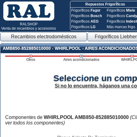
Repuestos Frigoríficos
Frigoríficos
Fagor
Frigoríficos
Miele
Frigoríficos
Bosch
Frigoríficos
Cand
Frigoríficos
AEG
Frigoríficos
Indesi
RALSHOP
Frigoríficos
LG
Más marcas frigo.
Venta de recambios y accesorios
Recambios electrodomésticos
Frigoríficos Liebher
AMB850-852885010000 - WHIRLPOOL - AIRES ACONDICIONADO
Otros
Aires acondicionados
WHIRLP
Seleccione un comp
Si no lo encuentra, háganos una c
Componentes de
WHIRLPOOL AMB850-852885010000
(Cl
ver todos los componentes)