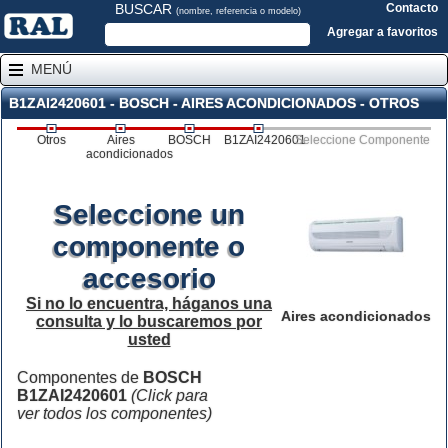
BUSCAR
Contacto
(nombre, referencia o modelo)
Agregar a favoritos
MENÚ
B1ZAI2420601 - BOSCH - AIRES ACONDICIONADOS - OTROS
Otros
Aires
BOSCH
B1ZAI2420601
Seleccione Componente
acondicionados
Seleccione un
componente o
accesorio
Si no lo encuentra, háganos una
Aires acondicionados
consulta y lo buscaremos por
usted
Componentes de
BOSCH
B1ZAI2420601
(Click para
ver todos los componentes)