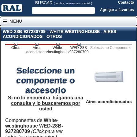
BUSCAR
Contacto
(nombre, referencia o modelo)
Agregar a favoritos
MENÚ
WED-28B-937280709 - WHITE-WESTINGHOUSE - AIRES
ACONDICIONADOS - OTROS
Otros
Aires
White-
WED-28B-
Seleccione Componente
acondicionados
westinghouse
937280709
Seleccione un
componente o
accesorio
Si no lo encuentra, háganos una
Aires acondicionados
consulta y lo buscaremos por
usted
Componentes de
White-
westinghouse WED-28B-
937280709
(Click para ver
todos los componentes)