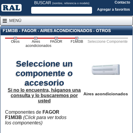
BUSCAR
Contacto
(nombre, referencia o modelo)
Agregar a favoritos
MENÚ
F1MI3B - FAGOR - AIRES ACONDICIONADOS - OTROS
Otros
Aires
FAGOR
F1MI3B
Seleccione Componente
acondicionados
Seleccione un
componente o
accesorio
Si no lo encuentra, háganos una
Aires acondicionados
consulta y lo buscaremos por
usted
Componentes de
FAGOR
F1MI3B
(Click para ver todos
los componentes)