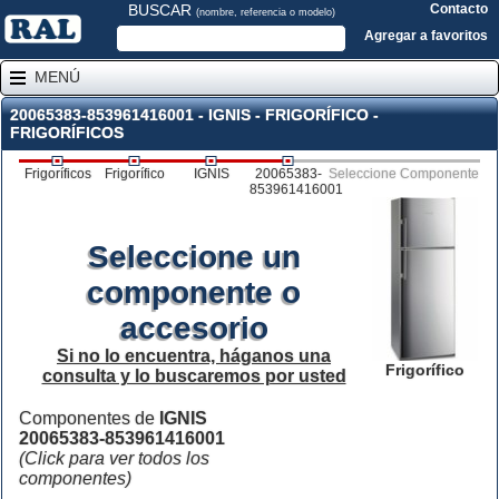
BUSCAR
Contacto
(nombre, referencia o modelo)
Agregar a favoritos
MENÚ
20065383-853961416001 - IGNIS - FRIGORÍFICO -
FRIGORÍFICOS
Frigoríficos
Frigorífico
IGNIS
20065383-
Seleccione Componente
853961416001
Seleccione un
componente o
accesorio
Si no lo encuentra, háganos una
Frigorífico
consulta y lo buscaremos por usted
Componentes de
IGNIS
20065383-853961416001
(Click para ver todos los
componentes)