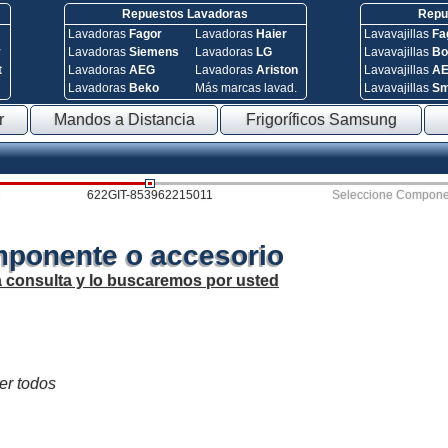
Repuestos Lavadoras
Repue
Lavadoras
Fagor
Lavadoras
Haier
Lavavajillas
Fa
y
Lavadoras
Siemens
Lavadoras
LG
Lavavajillas
Bo
t
Lavadoras
AEG
Lavadoras
Ariston
Lavavajillas
A
Lavadoras
Beko
Más marcas lavad.
Lavavajillas
S
r
Mandos a Distancia
Frigoríficos Samsung
622GIT-853962215011
Seleccione Compone
mponente o accesorio
a consulta y lo buscaremos por usted
ver todos