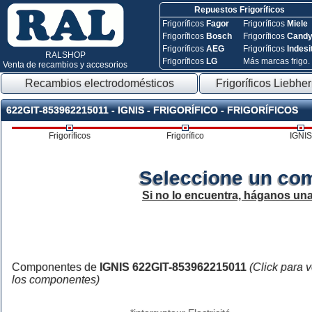
Repuestos Frigoríficos
Frigoríficos
Fagor
Frigoríficos
Miele
Frigoríficos
Bosch
Frigoríficos
Cand
Frigoríficos
AEG
Frigoríficos
Indesi
RALSHOP
Frigoríficos
LG
Más marcas frigo.
Venta de recambios y accesorios
Recambios electrodomésticos
Frigoríficos Liebher
622GIT-853962215011 - IGNIS - FRIGORÍFICO - FRIGORÍFICOS
Frigoríficos
Frigorífico
IGNIS
Seleccione un co
Si no lo encuentra, háganos un
Componentes de
IGNIS 622GIT-853962215011
(Click para 
los componentes)