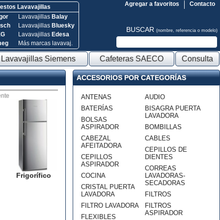
Agregar a favoritos
Contacto
stos Lavavajillas
gor
Lavavajillas
Balay
sch
Lavavajillas
Bluesky
BUSCAR
(nombre, referencia o modelo)
EG
Lavavajillas
Edesa
meg
Más marcas lavavaj.
Lavavajillas Siemens
Cafeteras SAECO
Consulta
ACCESORIOS POR CATEGORÍAS
nte
ANTENAS
AUDIO
BATERÍAS
BISAGRA PUERTA
LAVADORA
BOLSAS
ASPIRADOR
BOMBILLAS
CABEZAL
CABLES
AFEITADORA
CEPILLOS DE
CEPILLOS
DIENTES
ASPIRADOR
CORREAS
Frigorífico
COCINA
LAVADORAS-
SECADORAS
CRISTAL PUERTA
LAVADORA
FILTROS
FILTRO LAVADORA
FILTROS
ASPIRADOR
FLEXIBLES