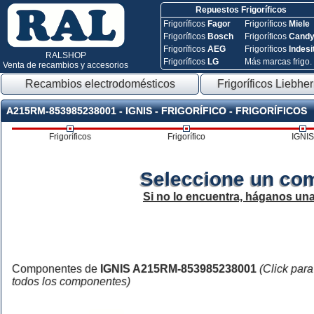
Repuestos Frigoríficos
Frigoríficos
Fagor
Frigoríficos
Miele
Frigoríficos
Bosch
Frigoríficos
Cand
Frigoríficos
AEG
Frigoríficos
Indesi
RALSHOP
Frigoríficos
LG
Más marcas frigo.
Venta de recambios y accesorios
Recambios electrodomésticos
Frigoríficos Liebher
A215RM-853985238001 - IGNIS - FRIGORÍFICO - FRIGORÍFICOS
Frigoríficos
Frigorífico
IGNIS
Seleccione un co
Si no lo encuentra, háganos un
Componentes de
IGNIS A215RM-853985238001
(Click para
todos los componentes)