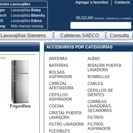
Agregar a favoritos
Contacto
stos Lavavajillas
gor
Lavavajillas
Balay
sch
Lavavajillas
Bluesky
BUSCAR
(nombre, referencia o modelo)
EG
Lavavajillas
Edesa
meg
Más marcas lavavaj.
Lavavajillas Siemens
Cafeteras SAECO
Consulta
ACCESORIOS POR CATEGORÍAS
nte
ANTENAS
AUDIO
BATERÍAS
BISAGRA PUERTA
LAVADORA
BOLSAS
ASPIRADOR
BOMBILLAS
CABEZAL
CABLES
AFEITADORA
CEPILLOS DE
CEPILLOS
DIENTES
ASPIRADOR
CORREAS
Frigorífico
COCINA
LAVADORAS-
SECADORAS
CRISTAL PUERTA
LAVADORA
FILTROS
FILTRO LAVADORA
FILTROS
ASPIRADOR
FLEXIBLES