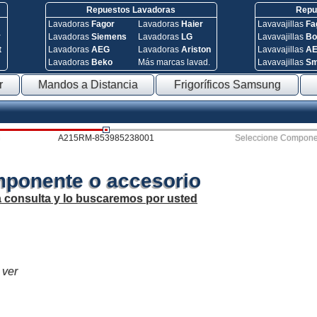
Repuestos Lavadoras
Repue
Lavadoras
Fagor
Lavadoras
Haier
Lavavajillas
Fa
y
Lavadoras
Siemens
Lavadoras
LG
Lavavajillas
Bo
t
Lavadoras
AEG
Lavadoras
Ariston
Lavavajillas
A
Lavadoras
Beko
Más marcas lavad.
Lavavajillas
S
r
Mandos a Distancia
Frigoríficos Samsung
A215RM-853985238001
Seleccione Compone
mponente o accesorio
a consulta y lo buscaremos por usted
 ver