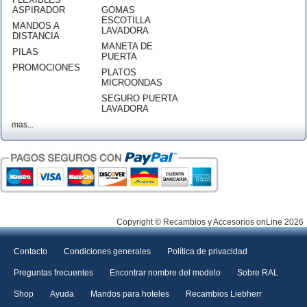
ASPIRADOR
GOMAS
ESCOTILLA
MANDOS A
LAVADORA
DISTANCIA
MANETA DE
PILAS
PUERTA
PROMOCIONES
PLATOS
MICROONDAS
SEGURO PUERTA
LAVADORA
mas...
Copyright © Recambios y Accesorios onLine 2026
Contacto
Condiciones generales
Política de privacidad
Preguntas frecuentes
Encontrar nombre del modelo
Sobre RAL
Shop
Ayuda
Mandos para hoteles
Recambios Liebherr