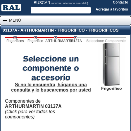
BUSCAR
Contacto
(nombre, referencia o modelo)
Agregar a favoritos
MENÚ
03137A - ARTHURMARTIN - FRIGORÍFICO - FRIGORÍFICOS
Frigoríficos
Frigorífico
ARTHURMARTIN
03137A
Seleccione Componente
Seleccione un
componente o
accesorio
Si no lo encuentra, háganos una
Frigorífico
consulta y lo buscaremos por usted
Componentes de
ARTHURMARTIN 03137A
(Click para ver todos los
componentes)