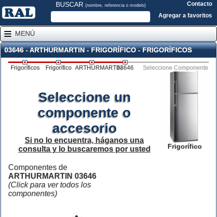
BUSCAR
Contacto
(nombre, referencia o modelo)
Agregar a favoritos
MENÚ
03646 - ARTHURMARTIN - FRIGORÍFICO - FRIGORÍFICOS
Frigoríficos
Frigorífico
ARTHURMARTIN
03646
Seleccione Componente
Seleccione un
componente o
accesorio
Si no lo encuentra, háganos una
Frigorífico
consulta y lo buscaremos por usted
Componentes de
ARTHURMARTIN 03646
(Click para ver todos los
componentes)