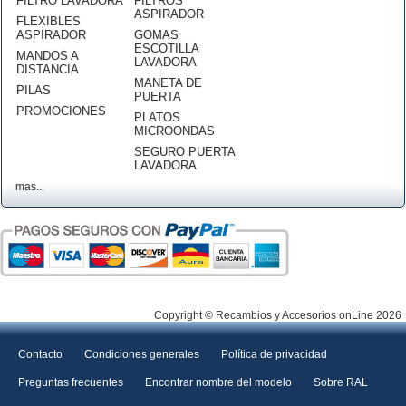
FILTRO LAVADORA
FILTROS
ASPIRADOR
FLEXIBLES
ASPIRADOR
GOMAS
ESCOTILLA
MANDOS A
LAVADORA
DISTANCIA
MANETA DE
PILAS
PUERTA
PROMOCIONES
PLATOS
MICROONDAS
SEGURO PUERTA
LAVADORA
mas...
Copyright © Recambios y Accesorios onLine 2026
Contacto
Condiciones generales
Política de privacidad
Preguntas frecuentes
Encontrar nombre del modelo
Sobre RAL