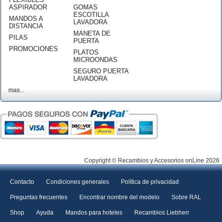
ASPIRADOR
GOMAS
ESCOTILLA
MANDOS A
LAVADORA
DISTANCIA
MANETA DE
PILAS
PUERTA
PROMOCIONES
PLATOS
MICROONDAS
SEGURO PUERTA
LAVADORA
mas...
Copyright © Recambios y Accesorios onLine 2026
Contacto
Condiciones generales
Política de privacidad
Preguntas frecuentes
Encontrar nombre del modelo
Sobre RAL
Shop
Ayuda
Mandos para hoteles
Recambios Liebherr