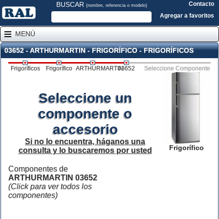
BUSCAR
Contacto
(nombre, referencia o modelo)
Agregar a favoritos
MENÚ
03652 - ARTHURMARTIN - FRIGORÍFICO - FRIGORÍFICOS
Frigoríficos
Frigorífico
ARTHURMARTIN
03652
Seleccione Componente
Seleccione un
componente o
accesorio
Si no lo encuentra, háganos una
Frigorífico
consulta y lo buscaremos por usted
Componentes de
ARTHURMARTIN 03652
(Click para ver todos los
componentes)