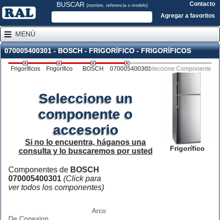
BUSCAR
Contacto
(nombre, referencia o modelo)
Agregar a favoritos
MENÚ
070005400301 - BOSCH - FRIGORÍFICO - FRIGORÍFICOS
Frigoríficos
Frigorífico
BOSCH
070005400301
Seleccione Componente
Seleccione un
componente o
accesorio
Si no lo encuentra, háganos una
Frigorífico
consulta y lo buscaremos por usted
Componentes de
BOSCH
070005400301
(Click para
ver todos los componentes)
Arco
De Conexion