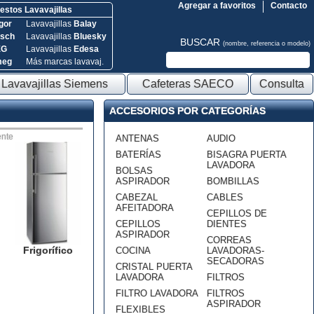
Agregar a favoritos
Contacto
stos Lavavajillas
gor
Lavavajillas
Balay
sch
Lavavajillas
Bluesky
BUSCAR
(nombre, referencia o modelo)
EG
Lavavajillas
Edesa
meg
Más marcas lavavaj.
Lavavajillas Siemens
Cafeteras SAECO
Consulta
ACCESORIOS POR CATEGORÍAS
nte
ANTENAS
AUDIO
BATERÍAS
BISAGRA PUERTA
LAVADORA
BOLSAS
ASPIRADOR
BOMBILLAS
CABEZAL
CABLES
AFEITADORA
CEPILLOS DE
CEPILLOS
DIENTES
ASPIRADOR
CORREAS
Frigorífico
COCINA
LAVADORAS-
SECADORAS
CRISTAL PUERTA
LAVADORA
FILTROS
FILTRO LAVADORA
FILTROS
ASPIRADOR
FLEXIBLES