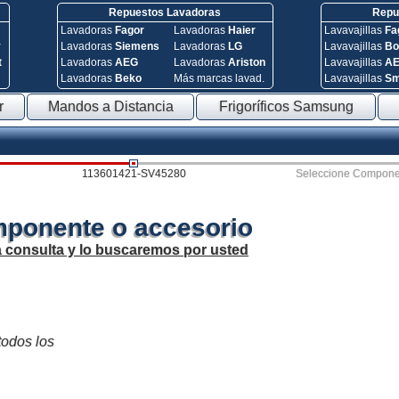
Repuestos Lavadoras
Repue
Lavadoras
Fagor
Lavadoras
Haier
Lavavajillas
Fa
y
Lavadoras
Siemens
Lavadoras
LG
Lavavajillas
Bo
t
Lavadoras
AEG
Lavadoras
Ariston
Lavavajillas
A
Lavadoras
Beko
Más marcas lavad.
Lavavajillas
S
r
Mandos a Distancia
Frigoríficos Samsung
113601421-SV45280
Seleccione Compone
mponente o accesorio
a consulta y lo buscaremos por usted
todos los