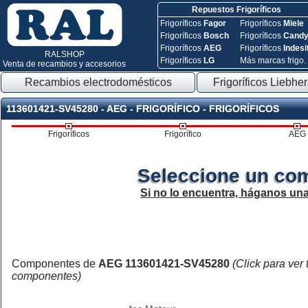
Repuestos Frigoríficos
Frigoríficos
Fagor
Frigoríficos
Miele
Frigoríficos
Bosch
Frigoríficos
Cand
Frigoríficos
AEG
Frigoríficos
Indesi
RALSHOP
Frigoríficos
LG
Más marcas frigo.
Venta de recambios y accesorios
Recambios electrodomésticos
Frigoríficos Liebher
113601421-SV45280 - AEG - FRIGORÍFICO - FRIGORÍFICOS
Frigoríficos
Frigorífico
AEG
Seleccione un co
Si no lo encuentra, háganos un
Componentes de
AEG 113601421-SV45280
(Click para ver 
componentes)