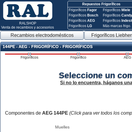
Repuestos Frigoríficos
Frigoríficos
Fagor
Frigoríficos
Miele
Frigoríficos
Bosch
Frigoríficos
Cand
Frigoríficos
AEG
Frigoríficos
Indesi
RALSHOP
Frigoríficos
LG
Más marcas frigo.
Venta de recambios y accesorios
Recambios electrodomésticos
Frigoríficos Liebher
144PE - AEG - FRIGORÍFICO - FRIGORÍFICOS
Frigoríficos
Frigorífico
AEG
Seleccione un co
Si no lo encuentra, háganos un
Componentes de
AEG 144PE
(Click para ver todos los com
Muelles