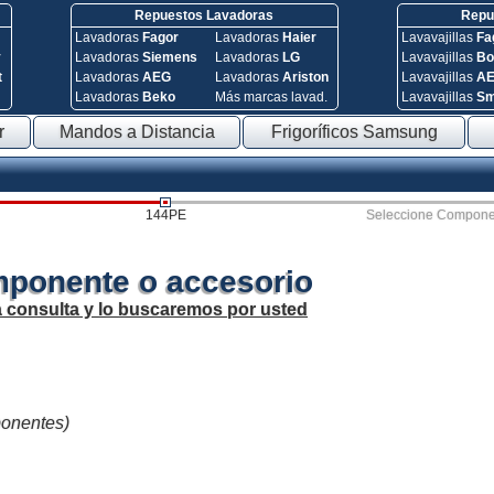
Repuestos Lavadoras
Repue
Lavadoras
Fagor
Lavadoras
Haier
Lavavajillas
Fa
y
Lavadoras
Siemens
Lavadoras
LG
Lavavajillas
Bo
t
Lavadoras
AEG
Lavadoras
Ariston
Lavavajillas
A
Lavadoras
Beko
Más marcas lavad.
Lavavajillas
S
r
Mandos a Distancia
Frigoríficos Samsung
144PE
Seleccione Compone
mponente o accesorio
a consulta y lo buscaremos por usted
ponentes)