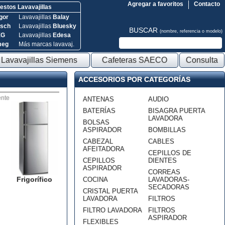
Agregar a favoritos
Contacto
stos Lavavajillas
gor
Lavavajillas
Balay
sch
Lavavajillas
Bluesky
BUSCAR
(nombre, referencia o modelo)
EG
Lavavajillas
Edesa
meg
Más marcas lavavaj.
Lavavajillas Siemens
Cafeteras SAECO
Consulta
ACCESORIOS POR CATEGORÍAS
nte
ANTENAS
AUDIO
BATERÍAS
BISAGRA PUERTA
LAVADORA
BOLSAS
ASPIRADOR
BOMBILLAS
CABEZAL
CABLES
AFEITADORA
CEPILLOS DE
CEPILLOS
DIENTES
ASPIRADOR
CORREAS
Frigorífico
COCINA
LAVADORAS-
SECADORAS
CRISTAL PUERTA
LAVADORA
FILTROS
FILTRO LAVADORA
FILTROS
ASPIRADOR
FLEXIBLES