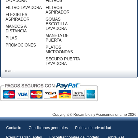
LAVADORA
FILTROS
FILTRO LAVADORA
FILTROS
ASPIRADOR
FLEXIBLES
ASPIRADOR
GOMAS
ESCOTILLA
MANDOS A
LAVADORA
DISTANCIA
MANETA DE
PILAS
PUERTA
PROMOCIONES
PLATOS
MICROONDAS
SEGURO PUERTA
LAVADORA
mas...
Copyright © Recambios y Accesorios onLine 2026
Contacto
Condiciones generales
Política de privacidad
Preguntas frecuentes
Encontrar nombre del modelo
Sobre RAL