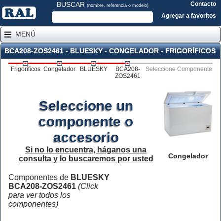
BUSCAR
Contacto
(nombre, referencia o modelo)
Agregar a favoritos
MENÚ
BCA208-ZOS2461 - BLUESKY - CONGELADOR - FRIGORÍFICOS
Frigoríficos
Congelador
BLUESKY
BCA208-
Seleccione Componente
ZOS2461
Seleccione un
componente o
accesorio
Si no lo encuentra, háganos una
Congelador
consulta y lo buscaremos por usted
Componentes de
BLUESKY
BCA208-ZOS2461
(Click
para ver todos los
componentes)