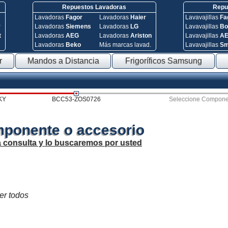
Repuestos Lavadoras
Repue
Lavadoras
Fagor
Lavadoras
Haier
Lavavajillas
Fa
y
Lavadoras
Siemens
Lavadoras
LG
Lavavajillas
Bo
t
Lavadoras
AEG
Lavadoras
Ariston
Lavavajillas
A
Lavadoras
Beko
Más marcas lavad.
Lavavajillas
S
r
Mandos a Distancia
Frigoríficos Samsung
KY
BCC53-ZOS0726
Seleccione Compone
mponente o accesorio
a consulta y lo buscaremos por usted
ver todos