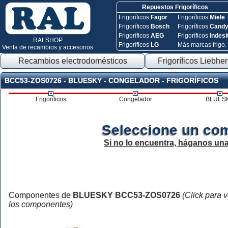
Repuestos Frigoríficos
Frigoríficos
Fagor
Frigoríficos
Miele
Frigoríficos
Bosch
Frigoríficos
Cand
Frigoríficos
AEG
Frigoríficos
Indesi
RALSHOP
Frigoríficos
LG
Más marcas frigo.
Venta de recambios y accesorios
Recambios electrodomésticos
Frigoríficos Liebher
BCC53-ZOS0726 - BLUESKY - CONGELADOR - FRIGORÍFICOS
Frigoríficos
Congelador
BLUES
Seleccione un co
Si no lo encuentra, háganos un
Componentes de
BLUESKY BCC53-ZOS0726
(Click para 
los componentes)