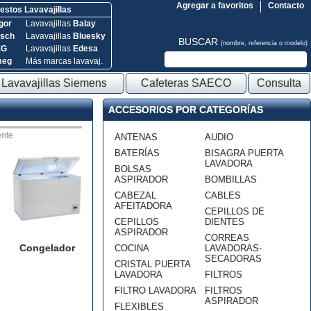
Agregar a favoritos
Contacto
stos Lavavajillas
gor
Lavavajillas
Balay
sch
Lavavajillas
Bluesky
BUSCAR
(nombre, referencia o modelo)
EG
Lavavajillas
Edesa
meg
Más marcas lavavaj.
Lavavajillas Siemens
Cafeteras SAECO
Consulta
ACCESORIOS POR CATEGORÍAS
nte
ANTENAS
AUDIO
BATERÍAS
BISAGRA PUERTA
LAVADORA
BOLSAS
ASPIRADOR
BOMBILLAS
CABEZAL
CABLES
AFEITADORA
CEPILLOS DE
CEPILLOS
DIENTES
ASPIRADOR
CORREAS
Congelador
COCINA
LAVADORAS-
SECADORAS
CRISTAL PUERTA
LAVADORA
FILTROS
FILTRO LAVADORA
FILTROS
ASPIRADOR
FLEXIBLES