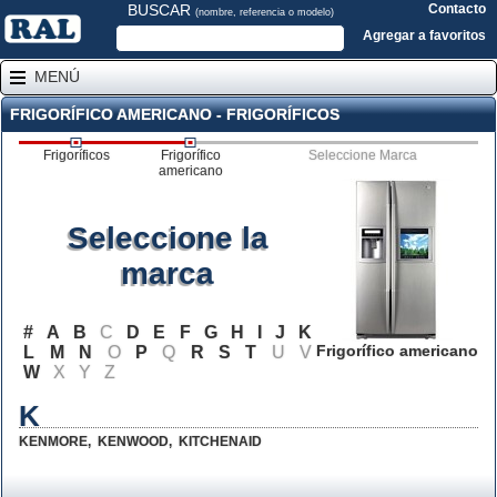
BUSCAR
Contacto
(nombre, referencia o modelo)
Agregar a favoritos
MENÚ
FRIGORÍFICO AMERICANO - FRIGORÍFICOS
Frigoríficos
Frigorífico
Seleccione Marca
americano
Seleccione la
marca
#
A
B
C
D
E
F
G
H
I
J
K
Frigorífico americano
L
M
N
O
P
Q
R
S
T
U
V
W
X
Y
Z
K
KENMORE
,
KENWOOD
,
KITCHENAID