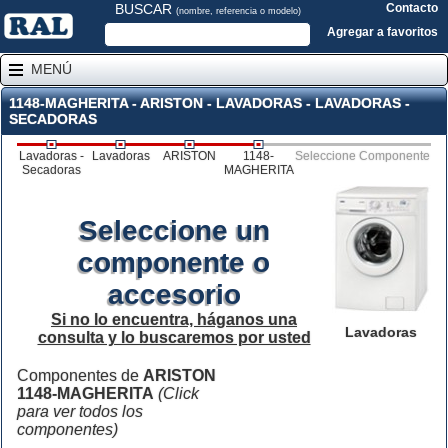
BUSCAR
Contacto
(nombre, referencia o modelo)
Agregar a favoritos
MENÚ
1148-MAGHERITA - ARISTON - LAVADORAS - LAVADORAS -
SECADORAS
Lavadoras -
Lavadoras
ARISTON
1148-
Seleccione Componente
Secadoras
MAGHERITA
Seleccione un
componente o
accesorio
Si no lo encuentra, háganos una
Lavadoras
consulta y lo buscaremos por usted
Componentes de
ARISTON
1148-MAGHERITA
(Click
para ver todos los
componentes)