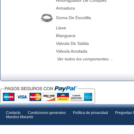
Amortiguador De Choques
Armadura
Goma De Escotilla
Llave
Manguera
Valvula De Salida
Válvula Acodada
Ver todos los componentes ...
Contacto
Condiciones generales
Política de privacidad
Preguntas 
Mandos Marantz