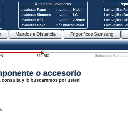
Repuestos Lavadoras
Repue
Lavadoras
Fagor
Lavadoras
Haier
Lavavajillas
Fa
y
Lavadoras
Siemens
Lavadoras
LG
Lavavajillas
Bo
t
Lavadoras
AEG
Lavadoras
Ariston
Lavavajillas
A
Lavadoras
Beko
Más marcas lavad.
Lavavajillas
S
r
Mandos a Distancia
Frigoríficos Samsung
ON
360-BIO
Seleccione Compone
mponente o accesorio
a consulta y lo buscaremos por usted
os