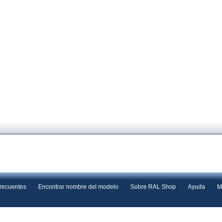
frecuentes
Encontrar nombre del modelo
Sobre RAL Shop
Ayuda
M