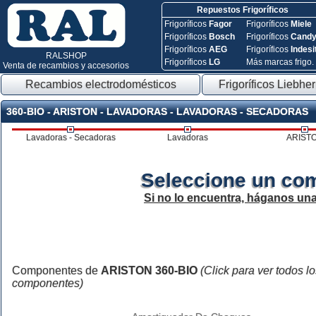
Repuestos Frigoríficos
Frigoríficos
Fagor
Frigoríficos
Miele
Frigoríficos
Bosch
Frigoríficos
Cand
Frigoríficos
AEG
Frigoríficos
Indesi
RALSHOP
Frigoríficos
LG
Más marcas frigo.
Venta de recambios y accesorios
Recambios electrodomésticos
Frigoríficos Liebher
360-BIO - ARISTON - LAVADORAS - LAVADORAS - SECADORAS
Lavadoras - Secadoras
Lavadoras
ARIST
Seleccione un co
Si no lo encuentra, háganos un
Componentes de
ARISTON 360-BIO
(Click para ver todos l
componentes)