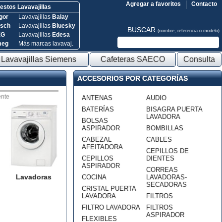
Agregar a favoritos
Contacto
stos Lavavajillas
gor
Lavavajillas
Balay
sch
Lavavajillas
Bluesky
BUSCAR
(nombre, referencia o modelo)
EG
Lavavajillas
Edesa
meg
Más marcas lavavaj.
Lavavajillas Siemens
Cafeteras SAECO
Consulta
ACCESORIOS POR CATEGORÍAS
nte
ANTENAS
AUDIO
BATERÍAS
BISAGRA PUERTA
LAVADORA
BOLSAS
ASPIRADOR
BOMBILLAS
CABEZAL
CABLES
AFEITADORA
CEPILLOS DE
CEPILLOS
DIENTES
ASPIRADOR
CORREAS
Lavadoras
COCINA
LAVADORAS-
SECADORAS
CRISTAL PUERTA
LAVADORA
FILTROS
FILTRO LAVADORA
FILTROS
ASPIRADOR
FLEXIBLES